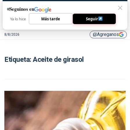
Seguinos en
Ya lo hice
Más tarde
Seguir
Agreganos
8/8/2026
library_add
Etiqueta:
Aceite de girasol