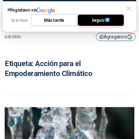
Seguinos en
Ya lo hice
Más tarde
Seguir
Agreganos
6/8/2026
library_add
Etiqueta:
Acción para el
Empoderamiento Climático