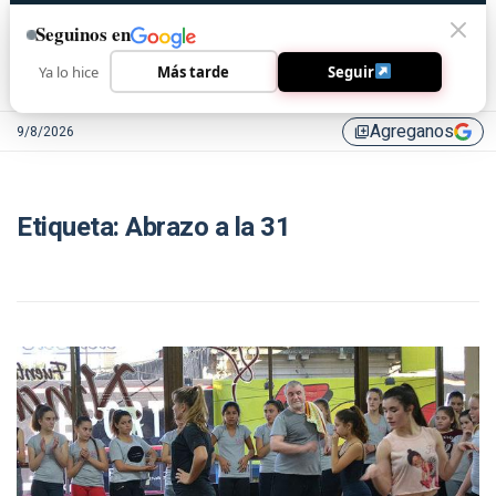
Seguinos en
Ya lo hice
Más tarde
Seguir
Agreganos
9/8/2026
library_add
Etiqueta:
Abrazo a la 31