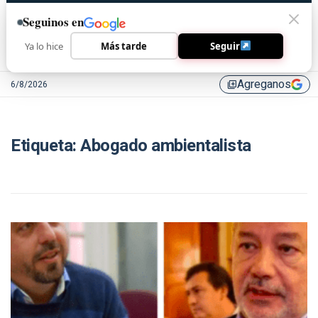
Seguinos en
Ya lo hice
Más tarde
Seguir
Agreganos
6/8/2026
library_add
Etiqueta:
Abogado ambientalista