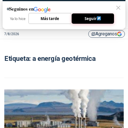
Seguinos en
Ya lo hice
Más tarde
Seguir
Agreganos
7/8/2026
library_add
Etiqueta:
a energía geotérmica