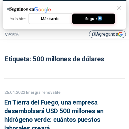
Seguinos en
Ya lo hice
Más tarde
Seguir
Agreganos
7/8/2026
library_add
Etiqueta:
500 millones de dólares
26.04.2022
Energía renovable
En Tierra del Fuego, una empresa
desembolsará USD 500 millones en
hidrógeno verde: cuántos puestos
laborales creará