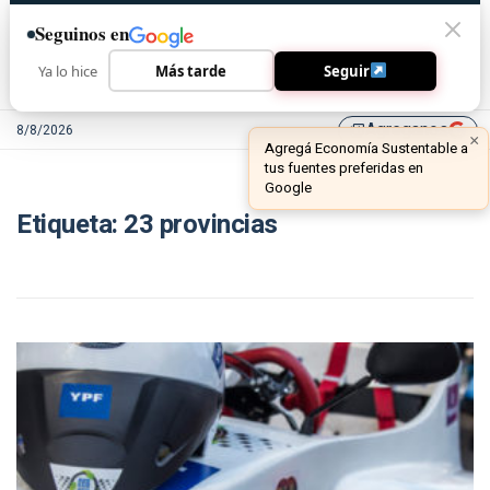
Seguinos en
Ya lo hice
Más tarde
Seguir
Agreganos
8/8/2026
library_add
×
Agregá Economía Sustentable a
tus fuentes preferidas en
Google
Etiqueta:
23 provincias