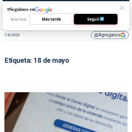
Seguinos en
Ya lo hice
Más tarde
Seguir
Agreganos
7/8/2026
library_add
Etiqueta:
18 de mayo