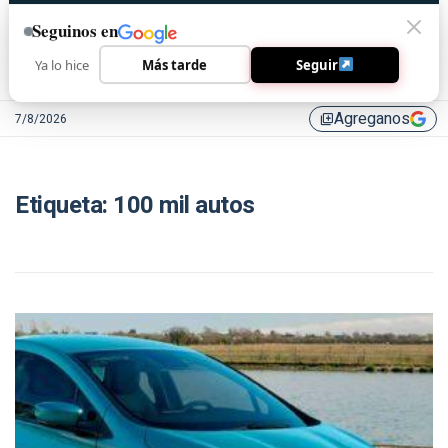
Seguinos en
Ya lo hice
Más tarde
Seguir
Agreganos
7/8/2026
library_add
Etiqueta:
100 mil autos