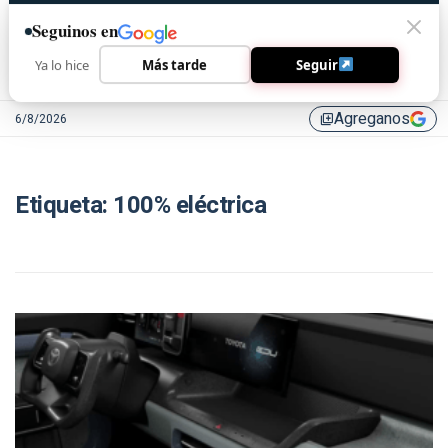
Seguinos en
Ya lo hice
Más tarde
Seguir
Agreganos
6/8/2026
library_add
Etiqueta:
100% eléctrica