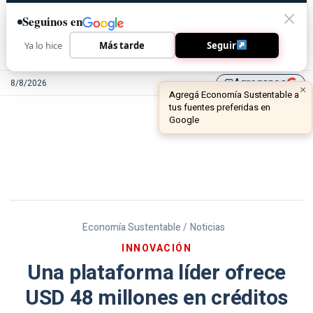
Seguinos en
Ya lo hice
Más tarde
Seguir
Agreganos
8/8/2026
library_add
Economía Sustentable /
Noticias
INNOVACIÓN
Una plataforma líder ofrece
USD 48 millones en créditos