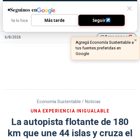
Seguinos en
Ya lo hice
Más tarde
Seguir
Agreganos
6/8/2026
library_add
Economía Sustentable /
Noticias
UNA EXPERIENCIA INIGUALABLE
La autopista flotante de 180
km que une 44 islas y cruza el