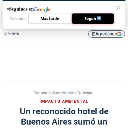
Seguinos en
Ya lo hice
Más tarde
Seguir
Agreganos
8/8/2026
library_add
Economía Sustentable /
Noticias
IMPACTO AMBIENTAL
Un reconocido hotel de
Buenos Aires sumó un