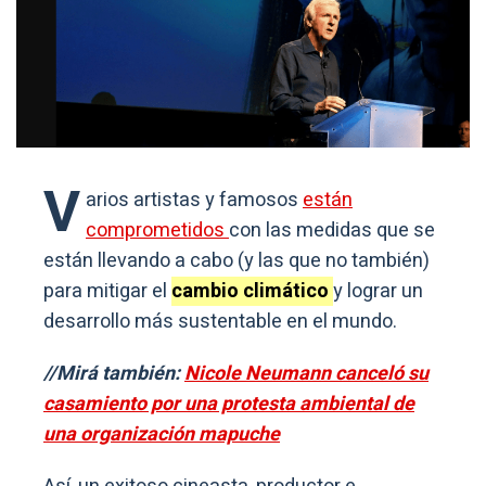
V
arios artistas y famosos
están
comprometidos
con las medidas que se
están llevando a cabo (y las que no también)
para mitigar el
cambio climático
y lograr un
desarrollo más sustentable en el mundo.
//Mirá también:
Nicole Neumann canceló su
casamiento por una protesta ambiental de
una organización mapuche