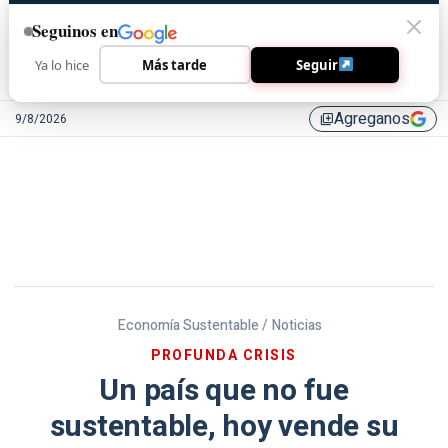
Seguinos en
Ya lo hice
Más tarde
Seguir
Agreganos
9/8/2026
library_add
Economía Sustentable /
Noticias
PROFUNDA CRISIS
Un país que no fue
sustentable, hoy vende su