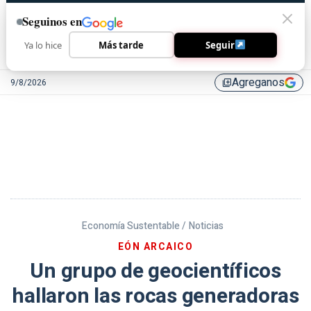
Seguinos en
Ya lo hice
Más tarde
Seguir
Agreganos
9/8/2026
library_add
Economía Sustentable /
Noticias
EÓN ARCAICO
Un grupo de geocientíficos
hallaron las rocas generadoras