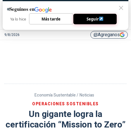
Seguinos en
Ya lo hice
Más tarde
Seguir
Agreganos
9/8/2026
library_add
Economía Sustentable /
Noticias
OPERACIONES SOSTENIBLES
Un gigante logra la
certificación “Mission to Zero”