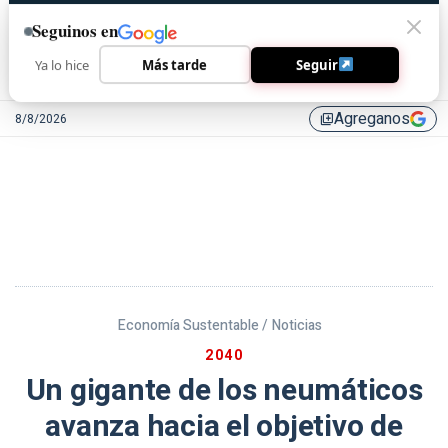
Seguinos en
Ya lo hice
Más tarde
Seguir
Agreganos
8/8/2026
library_add
Economía Sustentable /
Noticias
2040
Un gigante de los neumáticos
avanza hacia el objetivo de