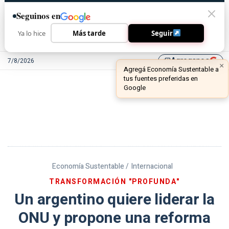
Seguinos en
Ya lo hice
Más tarde
Seguir
Agreganos
7/8/2026
library_add
Economía Sustentable /
Internacional
TRANSFORMACIÓN "PROFUNDA"
Un argentino quiere liderar la
ONU y propone una reforma