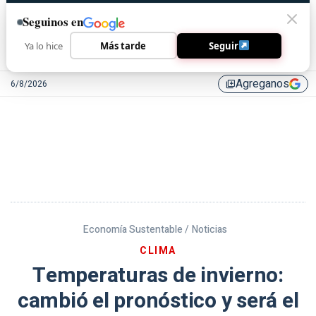
Seguinos en
Ya lo hice
Más tarde
Seguir
Agreganos
6/8/2026
library_add
Economía Sustentable /
Noticias
CLIMA
Temperaturas de invierno:
cambió el pronóstico y será el