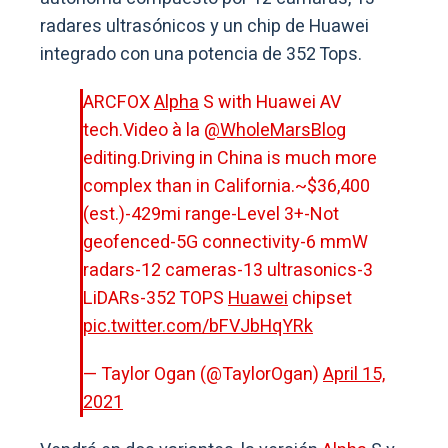
radares ultrasónicos y un chip de Huawei
integrado con una potencia de 352 Tops.
ARCFOX
Alpha
S with Huawei AV
tech.Video à la
@WholeMarsBlog
editing.Driving in China is much more
complex than in California.~$36,400
(est.)-429mi range-Level 3+-Not
geofenced-5G connectivity-6 mmW
radars-12 cameras-13 ultrasonics-3
LiDARs-352 TOPS
Huawei
chipset
pic.twitter.com/bFVJbHqYRk
— Taylor Ogan (@TaylorOgan)
April 15,
2021