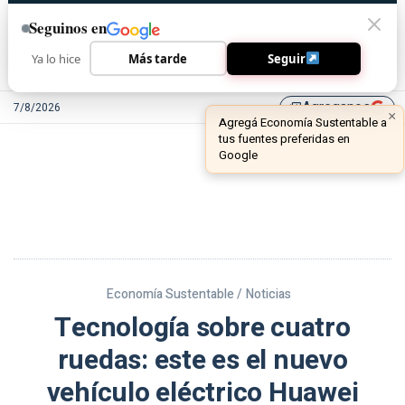
Seguinos en
Ya lo hice
Más tarde
Seguir
Agreganos
7/8/2026
library_add
Economía Sustentable /
Noticias
Tecnología sobre cuatro
ruedas: este es el nuevo
vehículo eléctrico Huawei