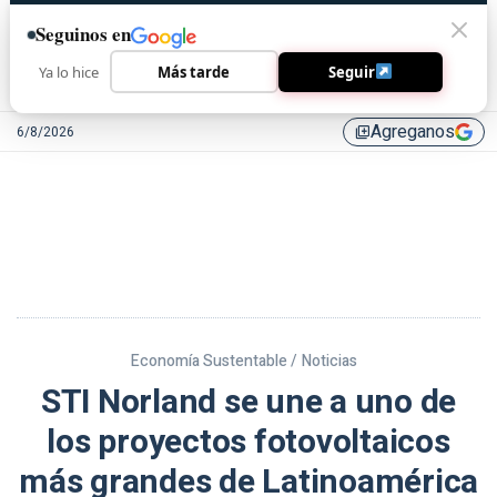
Seguinos en
Ya lo hice
Más tarde
Seguir
Agreganos
6/8/2026
library_add
Economía Sustentable /
Noticias
STI Norland se une a uno de
los proyectos fotovoltaicos
más grandes de Latinoamérica