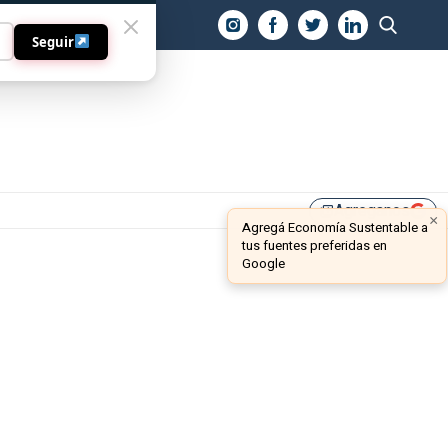
O
Seguir
Agreganos
library_add
×
Agregá Economía Sustentable a
tus fuentes preferidas en
Google