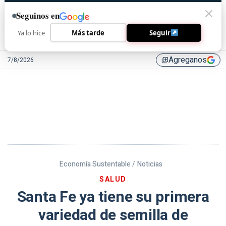
Seguinos en
Ya lo hice
Más tarde
Seguir
Agreganos
7/8/2026
library_add
Economía Sustentable /
Noticias
SALUD
Santa Fe ya tiene su primera
variedad de semilla de