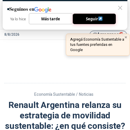
Seguinos en
Ya lo hice
Más tarde
Seguir
Agreganos
8/8/2026
library_add
Economía Sustentable /
Noticias
Renault Argentina relanza su
estrategia de movilidad
sustentable: ¿en qué consiste?