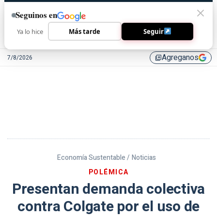
Seguinos en
Ya lo hice
Más tarde
Seguir
Agreganos
7/8/2026
library_add
Economía Sustentable /
Noticias
POLÉMICA
Presentan demanda colectiva
contra Colgate por el uso de