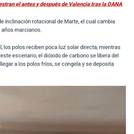
stran el antes y después de Valencia tras la DANA
e inclinación rotacional de Marte, el cual cambia
l años marcianos.
 los polos reciben poca luz solar directa, mientras
 este escenario, el dióxido de carbono se libera del
llegar a los polos fríos, se congela y se deposita