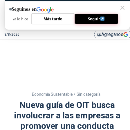
Seguinos en
Ya lo hice
Más tarde
Seguir
Agreganos
8/8/2026
library_add
Economía Sustentable /
Sin categoría
Nueva guía de OIT busca
involucrar a las empresas a
promover una conducta