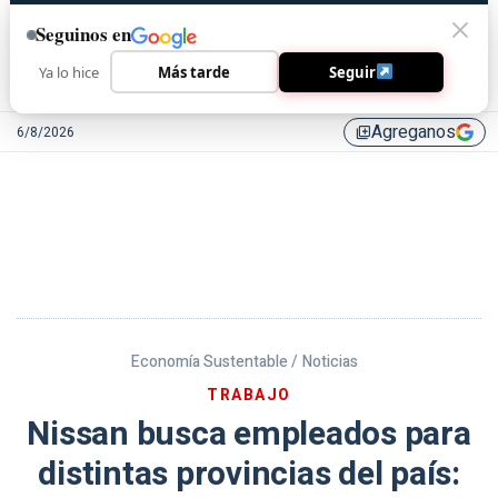
Seguinos en
Ya lo hice
Más tarde
Seguir
Agreganos
6/8/2026
library_add
Economía Sustentable /
Noticias
TRABAJO
Nissan busca empleados para
distintas provincias del país: