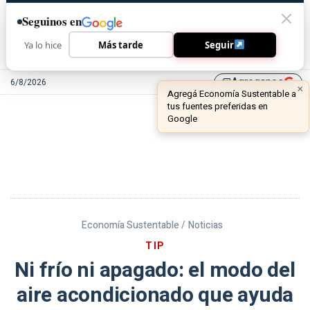
Seguinos en
Ya lo hice
Más tarde
Seguir
Agreganos
6/8/2026
library_add
Economía Sustentable /
Noticias
TIP
Ni frío ni apagado: el modo del
aire acondicionado que ayuda