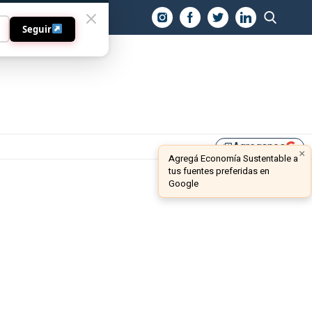
O
Seguir
Agreganos
library_add
×
Agregá Economía Sustentable a
tus fuentes preferidas en
Google