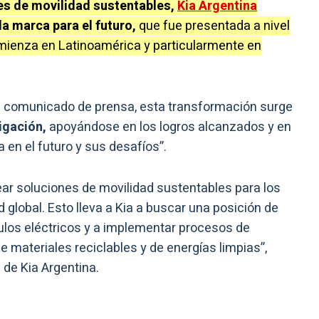
es de movilidad sustentables,
Kia Argentina
la marca para el futuro,
que fue presentada a nivel
omienza en Latinoamérica y particularmente en
n comunicado de prensa, esta transformación surge
igación,
apoyándose en los logros alcanzados y en
 en el futuro y sus desafíos”.
ear soluciones de movilidad sustentables para los
global. Esto lleva a Kia a buscar una posición de
ulos eléctricos y a implementar procesos de
e materiales reciclables y de energías limpias”,
 de Kia Argentina.