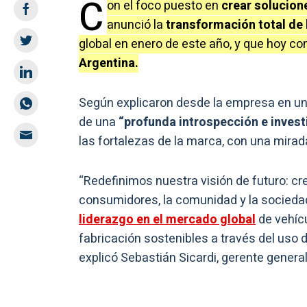
C
on el foco puesto en
crear solucion
anunció la
transformación total de 
global en enero de este año, y que hoy c
Argentina.
Según explicaron desde la empresa en u
de una
“profunda introspección e invest
las fortalezas de la marca, con una mirada
“Redefinimos nuestra visión de futuro: cr
consumidores, la comunidad y la sociedad 
liderazgo en el mercado global
de vehíc
fabricación sostenibles a través del uso d
explicó Sebastián Sicardi, gerente general