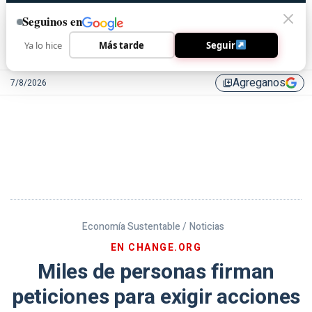
Seguinos en
Ya lo hice
Más tarde
Seguir
Agreganos
7/8/2026
library_add
Economía Sustentable /
Noticias
EN CHANGE.ORG
Miles de personas firman
peticiones para exigir acciones