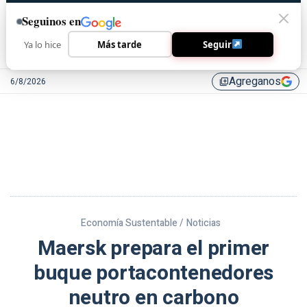
Seguinos en
Ya lo hice
Más tarde
Seguir
Agreganos
6/8/2026
library_add
Economía Sustentable /
Noticias
Maersk prepara el primer
buque portacontenedores
neutro en carbono