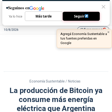
Seguinos en
Ya lo hice
Más tarde
Seguir
Agreganos
10/8/2026
library_add
Economía Sustentable /
Noticias
La producción de Bitcoin ya
consume más energía
eléctrica que Argentina