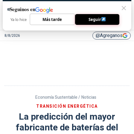
Seguinos en
Ya lo hice
Más tarde
Seguir
Agreganos
8/8/2026
library_add
Economía Sustentable /
Noticias
TRANSICIÓN ENERGÉTICA
La predicción del mayor
fabricante de baterías del