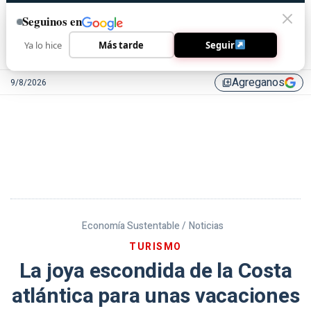
Seguinos en
Ya lo hice
Más tarde
Seguir
Agreganos
9/8/2026
library_add
Economía Sustentable /
Noticias
TURISMO
La joya escondida de la Costa
atlántica para unas vacaciones