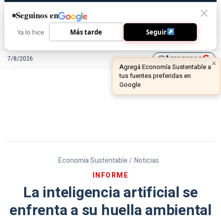
Seguinos en
Ya lo hice
Más tarde
Seguir
Agreganos
7/8/2026
library_add
Economía Sustentable /
Noticias
INFORME
La inteligencia artificial se
enfrenta a su huella ambiental