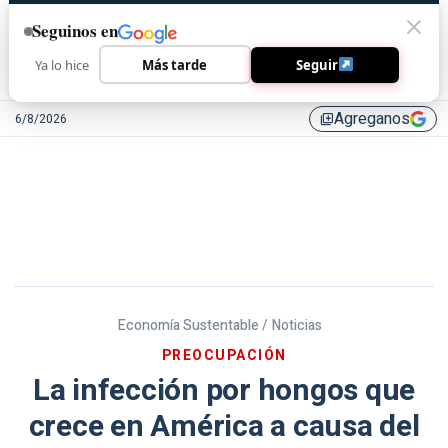
Seguinos en
Ya lo hice
Más tarde
Seguir
Agreganos
6/8/2026
library_add
Economía Sustentable /
Noticias
PREOCUPACIÓN
La infección por hongos que
crece en América a causa del