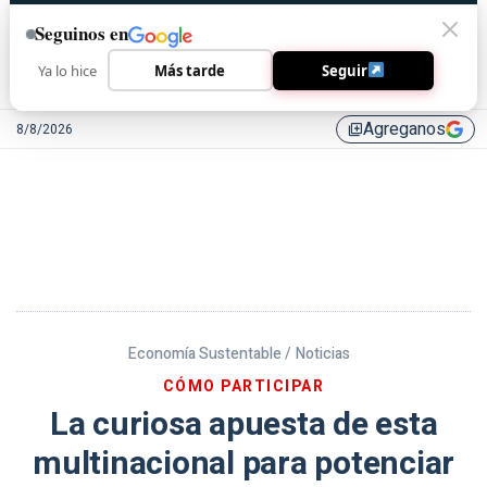
Seguinos en
Ya lo hice
Más tarde
Seguir
Agreganos
8/8/2026
library_add
Economía Sustentable /
Noticias
CÓMO PARTICIPAR
La curiosa apuesta de esta
multinacional para potenciar