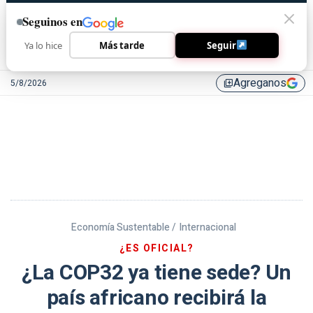
Seguinos en
Ya lo hice
Más tarde
Seguir
Agreganos
5/8/2026
library_add
Economía Sustentable /
Internacional
¿ES OFICIAL?
¿La COP32 ya tiene sede? Un
país africano recibirá la