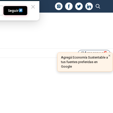
O
Seguir
Agreganos
library_add
×
Agregá Economía Sustentable a
tus fuentes preferidas en
Google