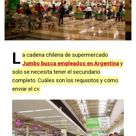
L
a cadena chilena de supermercado
Jumbo busca empleados en Argentina
y
solo se necesita tener el secundario
completo. Cuáles son los requisitos y cómo
enviar el cv.