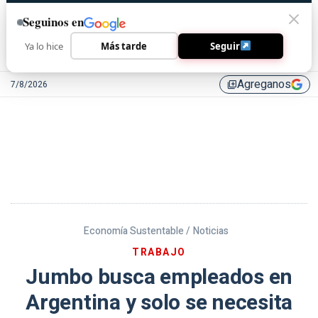
Seguinos en
Ya lo hice
Más tarde
Seguir
Agreganos
7/8/2026
library_add
Economía Sustentable /
Noticias
TRABAJO
Jumbo busca empleados en
Argentina y solo se necesita