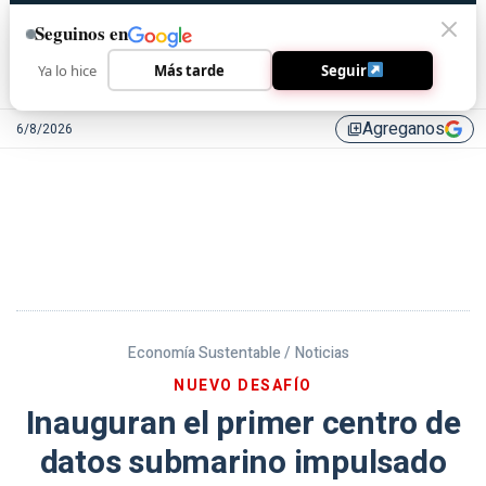
Seguinos en
Ya lo hice
Más tarde
Seguir
Agreganos
6/8/2026
library_add
Economía Sustentable /
Noticias
NUEVO DESAFÍO
Inauguran el primer centro de
datos submarino impulsado