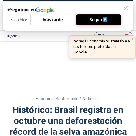
Seguinos en
Ya lo hice
Más tarde
Seguir
Agreganos
9/8/2026
library_add
Economía Sustentable /
Noticias
Histórico: Brasil registra en
octubre una deforestación
récord de la selva amazónica