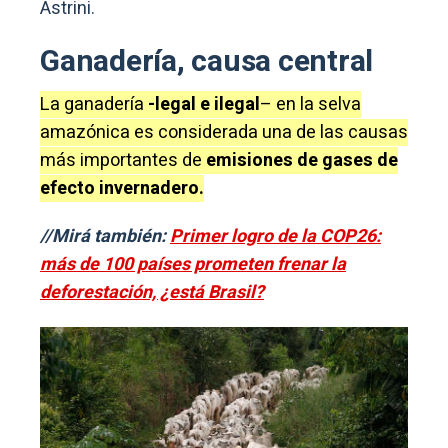
Astrini.
Ganadería, causa central
La ganadería
-legal e ilegal
– en la selva
amazónica es considerada una de las causas
más importantes de
emisiones de gases de
efecto invernadero.
//Mirá también:
Primer logro de la COP26:
más de 100 países prometen frenar la
deforestación, ¿está Brasil?