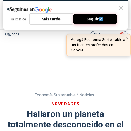
Seguinos en
Ya lo hice
Más tarde
Seguir
Agreganos
6/8/2026
library_add
Economía Sustentable /
Noticias
NOVEDADES
Hallaron un planeta
totalmente desconocido en el