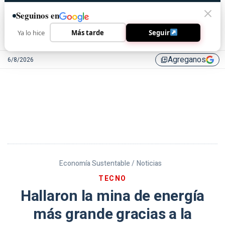
Seguinos en
Ya lo hice
Más tarde
Seguir
Agreganos
6/8/2026
library_add
Economía Sustentable /
Noticias
TECNO
Hallaron la mina de energía
más grande gracias a la