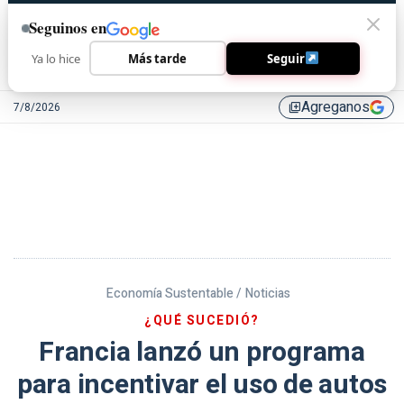
Seguinos en
Ya lo hice
Más tarde
Seguir
Agreganos
7/8/2026
library_add
Economía Sustentable /
Noticias
¿QUÉ SUCEDIÓ?
Francia lanzó un programa
para incentivar el uso de autos