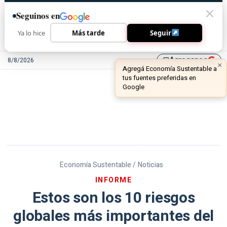
Seguinos en
Ya lo hice
Más tarde
Seguir
Agreganos
8/8/2026
library_add
Economía Sustentable /
Noticias
INFORME
Estos son los 10 riesgos
globales más importantes del