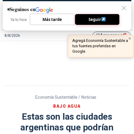
Seguinos en
Ya lo hice
Más tarde
Seguir
Agreganos
8/8/2026
library_add
Economía Sustentable /
Noticias
BAJO AGUA
Estas son las ciudades
argentinas que podrían