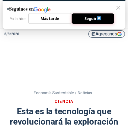
Seguinos en
Ya lo hice
Más tarde
Seguir
Agreganos
8/8/2026
library_add
Economía Sustentable /
Noticias
CIENCIA
Esta es la tecnología que
revolucionará la exploración